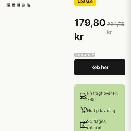
UDSALG
179,80
224,75
kr
kr
Køb her
Fri fragt over kr.
799
Hurtig levering
90 dages
returret