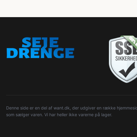
Denne side er en del af want.dk, der udgiver en række hjemmeside
som sælger varen. Vi har heller ikke varerne på lager.