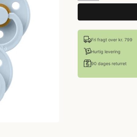
Fri fragt over kr. 799
Hurtig levering
90 dages returret