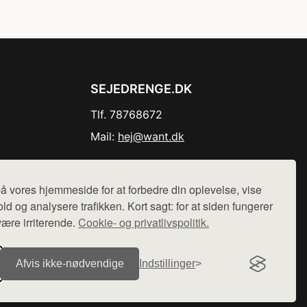
SEJEDRENGE.DK
Tlf. 78768672
Mail:
hej@want.dk
Cookie- og privatlivspolitik
å vores hjemmeside for at forbedre din oplevelse, vise
ld og analysere trafikken. Kort sagt: for at siden fungerer
være irriterende.
Cookie- og privatlivspolitik.
r sælges ikke varer fra denne side - vi henviser til de shops,
Afvis ikke‑nødvendige
Indstillinger