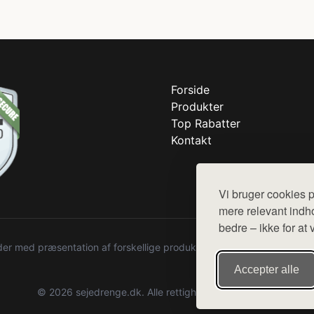
Forside
Produkter
Top Rabatter
Kontakt
Vi bruger cookies p
mere relevant indho
bedre – ikke for at 
r med præsentation af forskellige produkter fra diverse webshops. De
Accepter alle
© 2026 sejedrenge.dk. Alle rettigheder forbeholdes.