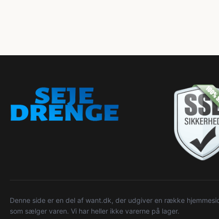
Denne side er en del af want.dk, der udgiver en række hjemmeside
som sælger varen. Vi har heller ikke varerne på lager.