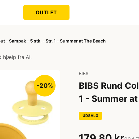
OUTLET
t - Sampak - 5 stk. - Str. 1 - Summer at The Beach
 hjælp fra AI.
BIBS
BIBS Rund Colo
-20%
1 - Summer at
UDSALG
179,80 kr