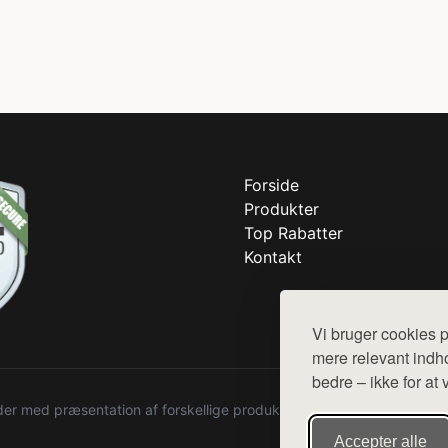
Forside
Produkter
Top Rabatter
Kontakt
Vi bruger cookies p
mere relevant indho
bedre – ikke for at 
r med præsentation af forskellige produkter fra diverse webshops. De
Accepter alle