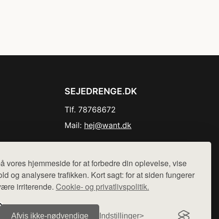
SEJEDRENGE.DK
Tlf. 78768672
Mail:
hej@want.dk
Cookie- og privatlivspolitik
å vores hjemmeside for at forbedre din oplevelse, vise
ld og analysere trafikken. Kort sagt: for at siden fungerer
være irriterende.
Cookie- og privatlivspolitik.
r sælges ikke varer fra denne side - vi henviser til de shops,
Afvis ikke‑nødvendige
Indstillinger