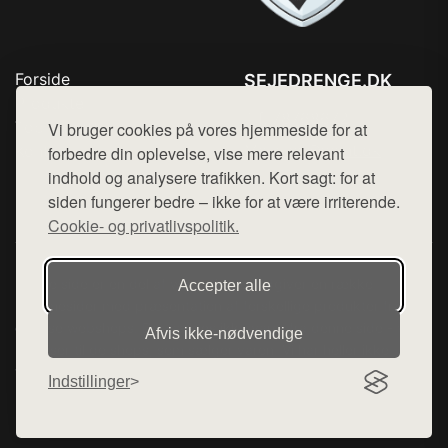
Forside
SEJEDRENGE.DK
Produkter
Tlf. 78768672
Top Rabatter
Vi bruger cookies på vores hjemmeside for at
Mail:
hej@want.dk
Kontakt
forbedre din oplevelse, vise mere relevant
indhold og analysere trafikken. Kort sagt: for at
Cookie- og privatlivspolitik
siden fungerer bedre – ikke for at være irriterende.
Cookie- og privatlivspolitik.
Denne side er en del af want.dk, der udgiver en række
Accepter alle
hjemmesider med præsentation af forskellige produkter fra
diverse webshops. Der sælges ikke varer fra denne side - vi
Afvis ikke‑nødvendige
henviser til de shops, som sælger varen. Vi har heller ikke
varerne på lager.
Indstillinger
© 2026 sejedrenge.dk. Alle rettigheder forbeholdes.