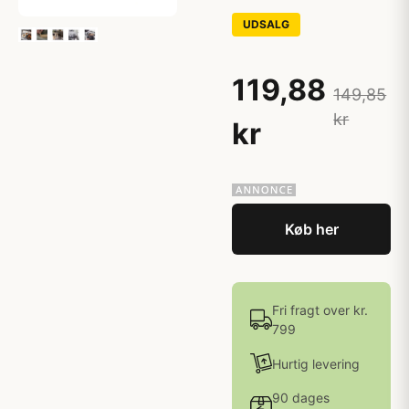
UDSALG
119,88
149,85
kr
kr
Køb her
Fri fragt over kr.
799
Hurtig levering
90 dages