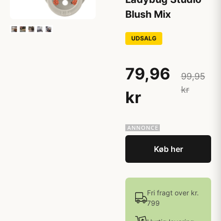
Blush Mix
UDSALG
79,96
99,95
kr
kr
Køb her
Fri fragt over kr.
799