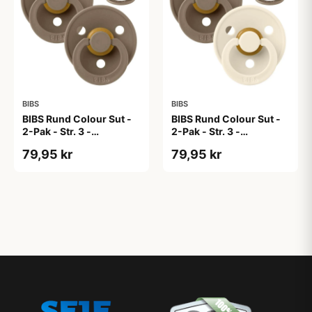
BIBS
BIBS
BIBS Rund Colour Sut -
BIBS Rund Colour Sut -
2-Pak - Str. 3 -
2-Pak - Str. 3 -
Naturgummi - Dark
Naturgummi - Dark
79,95 kr
79,95 kr
Oak/Dark Oak
Oak/Ivory