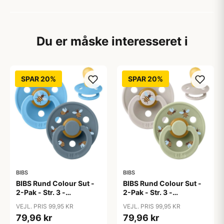
Du er måske interesseret i
SPAR 20%
SPAR 20%
BIBS
BIBS
BIBS Rund Colour Sut -
BIBS Rund Colour Sut -
2-Pak - Str. 3 -
2-Pak - Str. 3 -
Naturgummi -
Naturgummi -
VEJL. PRIS 99,95 KR
VEJL. PRIS 99,95 KR
Bumblebee Studio -
Bumblebee Studio -
79,96 kr
79,96 kr
Breeze Mix
Mushroom Mix