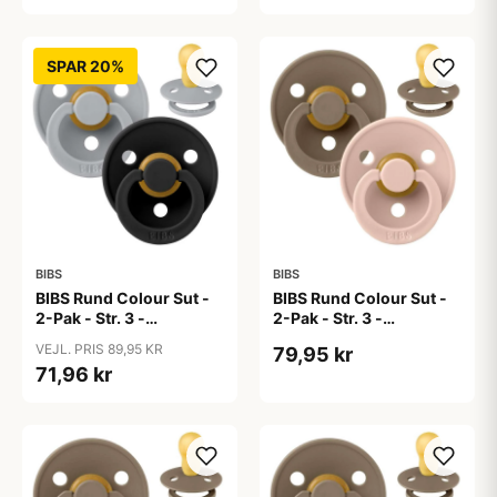
SPAR 20%
BIBS
BIBS
BIBS Rund Colour Sut -
BIBS Rund Colour Sut -
2-Pak - Str. 3 -
2-Pak - Str. 3 -
Naturgummi -
Naturgummi - Dark
VEJL. PRIS 89,95 KR
79,95 kr
Cloud/Black
Oak/Blush
71,96 kr