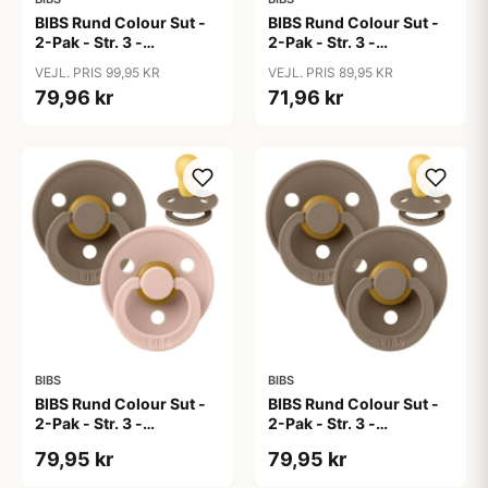
BIBS Rund Colour Sut -
BIBS Rund Colour Sut -
2-Pak - Str. 3 -
2-Pak - Str. 3 -
Naturgummi -
Naturgummi -
VEJL. PRIS 99,95 KR
VEJL. PRIS 89,95 KR
Bumblebee Studio -
Cloud/Black
79,96 kr
71,96 kr
Breeze Mix
BIBS
BIBS
BIBS Rund Colour Sut -
BIBS Rund Colour Sut -
2-Pak - Str. 3 -
2-Pak - Str. 3 -
Naturgummi - Dark
Naturgummi - Dark
79,95 kr
79,95 kr
Oak/Blush
Oak/Dark Oak