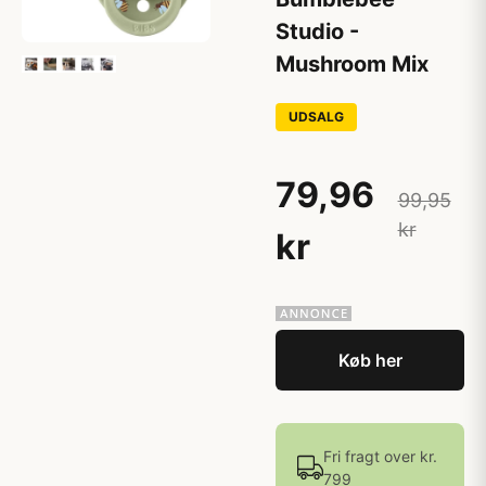
Studio -
Mushroom Mix
UDSALG
79,96
99,95
kr
kr
Køb her
Fri fragt over kr.
799