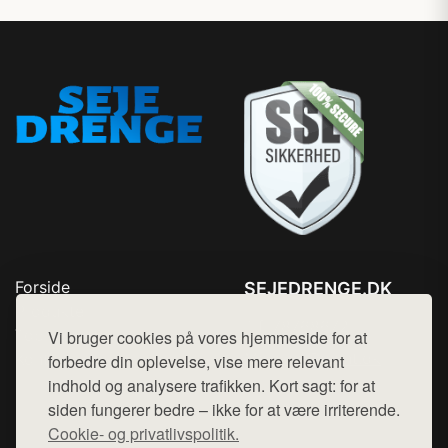
Forside
SEJEDRENGE.DK
Produkter
Tlf. 78768672
Top Rabatter
Vi bruger cookies på vores hjemmeside for at
Mail:
hej@want.dk
Kontakt
forbedre din oplevelse, vise mere relevant
indhold og analysere trafikken. Kort sagt: for at
Cookie- og privatlivspolitik
siden fungerer bedre – ikke for at være irriterende.
Cookie- og privatlivspolitik.