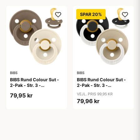
SPAR 20%
BIBS
BIBS
BIBS Rund Colour Sut -
BIBS Rund Colour Sut -
2-Pak - Str. 3 -
2-Pak - Str. 3 -
Naturgummi - Dark
Naturgummi - GLOW -
VEJL. PRIS 99,95 KR
79,95 kr
Oak/Ivory
Black/Vanilla
79,96 kr