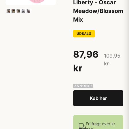
Liberty - Oscar
Meadow/Blossom
Mix
UDSALG
87,96
109,95
kr
kr
Køb her
Fri fragt over kr.