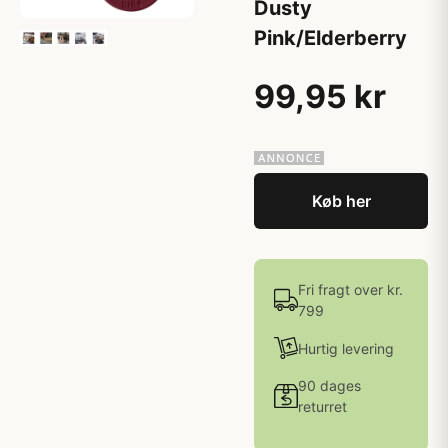
Dusty
Pink/Elderberry
99,95 kr
Køb her
Fri fragt over kr.
799
Hurtig levering
90 dages
returret