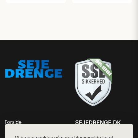
Forside
SEJEDRENGE.DK
Produkter
Tlf. 78768672
Top Rabatter
Vi bruger cookies på vores hjemmeside for at