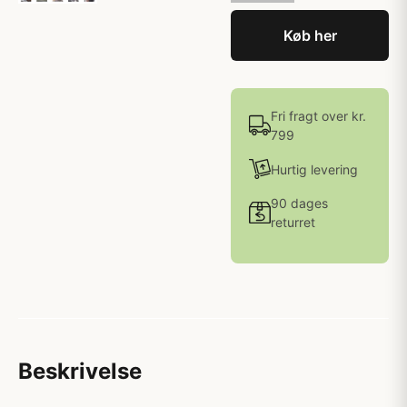
Køb her
Fri fragt over kr.
799
Hurtig levering
90 dages
returret
Beskrivelse