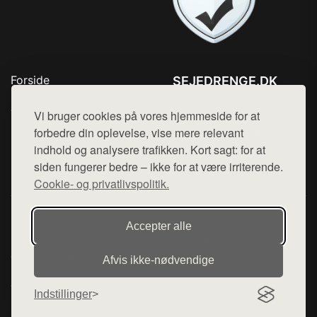
Forside
SEJEDRENGE.DK
Produkter
Tlf. 78768672
Top Rabatter
Vi bruger cookies på vores hjemmeside for at
Mail:
hej@want.dk
Kontakt
forbedre din oplevelse, vise mere relevant
indhold og analysere trafikken. Kort sagt: for at
Cookie- og privatlivspolitik
siden fungerer bedre – ikke for at være irriterende.
Cookie- og privatlivspolitik.
Denne side er en del af want.dk, der udgiver en række
Accepter alle
hjemmesider med præsentation af forskellige produkter fra
diverse webshops. Der sælges ikke varer fra denne side - vi
Afvis ikke‑nødvendige
henviser til de shops, som sælger varen. Vi har heller ikke
varerne på lager.
Indstillinger
© 2026 sejedrenge.dk. Alle rettigheder forbeholdes.