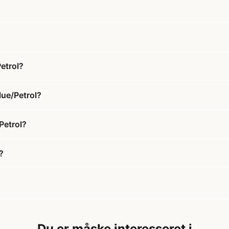
etrol?
lue/Petrol?
Petrol?
?
Du er måske interesseret i