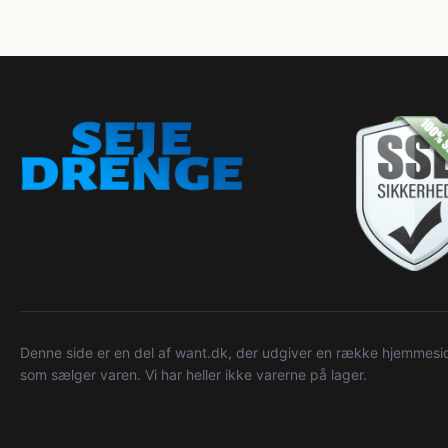
Denne side er en del af want.dk, der udgiver en række hjemmeside
som sælger varen. Vi har heller ikke varerne på lager.