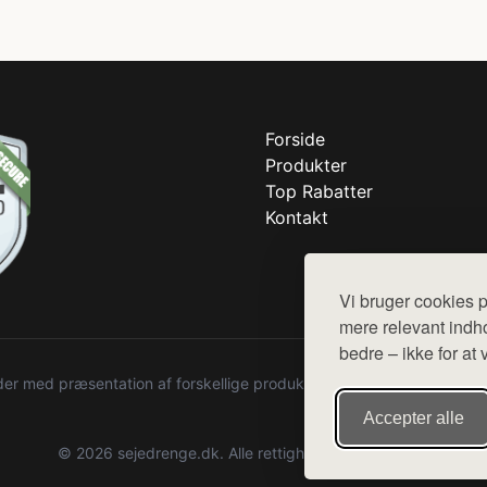
Forside
Produkter
Top Rabatter
Kontakt
Vi bruger cookies p
mere relevant indho
bedre – ikke for at 
r med præsentation af forskellige produkter fra diverse webshops. De
Accepter alle
© 2026 sejedrenge.dk. Alle rettigheder forbeholdes.