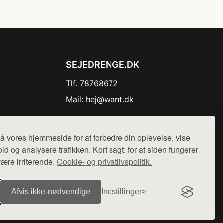
SEJEDRENGE.DK
Tlf. 78768672
Mail:
hej@want.dk
Cookie- og privatlivspolitik
å vores hjemmeside for at forbedre din oplevelse, vise
ld og analysere trafikken. Kort sagt: for at siden fungerer
være irriterende.
Cookie- og privatlivspolitik.
r sælges ikke varer fra denne side - vi henviser til de shops,
Afvis ikke‑nødvendige
Indstillinger