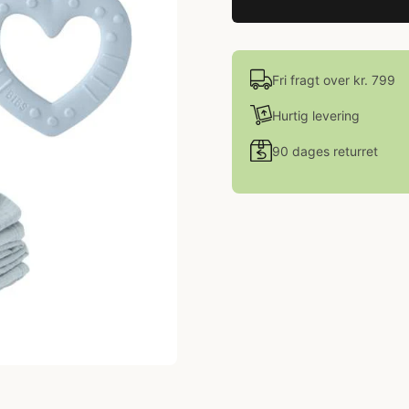
Fri fragt over kr. 799
Hurtig levering
90 dages returret