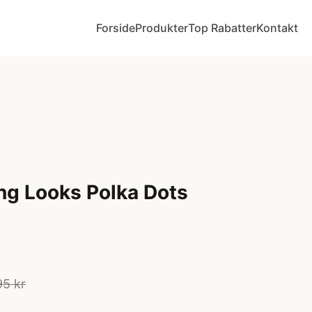
Forside
Produkter
Top Rabatter
Kontakt
ng Looks Polka Dots
95 kr