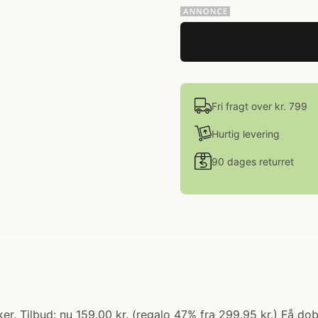
Fri fragt over kr. 799
Hurtig levering
90 dages returret
er. Tilbud: nu 159.00 kr. (regalo 47% fra 299.95 kr.) Få d