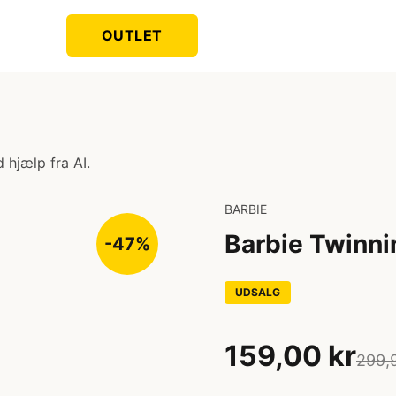
OUTLET
 hjælp fra AI.
BARBIE
Barbie Twinni
-47%
UDSALG
159,00 kr
299,