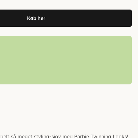
Køb her
obbelt så meget styling-sjov med Barbie Twinning Looks!