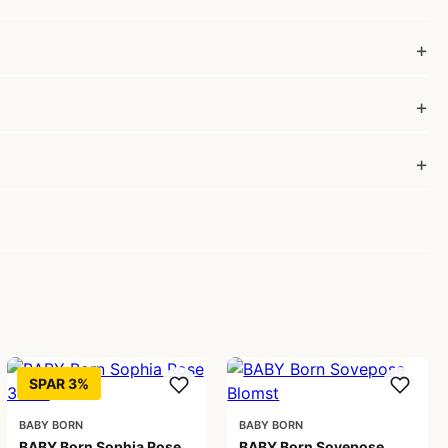
SPAR 3%
BABY BORN
BABY BORN
BABY Born Sophia Rose
BABY Born Sovepose