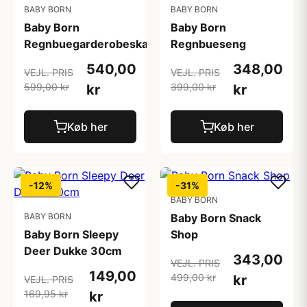
BABY BORN
BABY BORN
Baby Born
Baby Born
Regnbuegarderobeskab
Regnbueseng
540,00
348,00
VEJL. PRIS
VEJL. PRIS
599,00 kr
399,00 kr
kr
kr
Køb her
Køb her
-12%
-31%
BABY BORN
BABY BORN
Baby Born Snack
Baby Born Sleepy
Shop
Deer Dukke 30cm
343,00
VEJL. PRIS
149,00
499,00 kr
kr
VEJL. PRIS
169,95 kr
kr