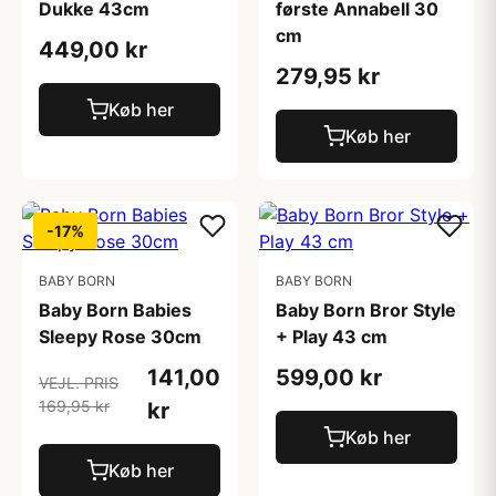
Dukke 43cm
første Annabell 30
cm
449,00 kr
279,95 kr
Køb her
Køb her
-17%
BABY BORN
BABY BORN
Baby Born Babies
Baby Born Bror Style
Sleepy Rose 30cm
+ Play 43 cm
141,00
599,00 kr
VEJL. PRIS
169,95 kr
kr
Køb her
Køb her