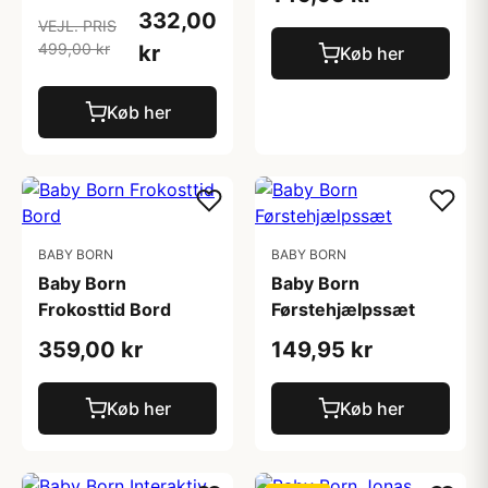
332,00
VEJL. PRIS
499,00 kr
kr
Køb her
Køb her
BABY BORN
BABY BORN
Baby Born
Baby Born
Frokosttid Bord
Førstehjælpssæt
359,00 kr
149,95 kr
Køb her
Køb her