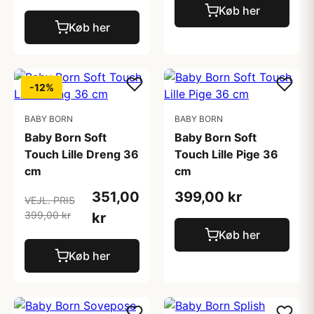
Køb her
Køb her
-12%
BABY BORN
BABY BORN
Baby Born Soft
Baby Born Soft
Touch Lille Dreng 36
Touch Lille Pige 36
cm
cm
351,00
399,00 kr
VEJL. PRIS
399,00 kr
kr
Køb her
Køb her