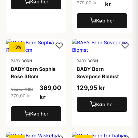
Køb her
379,00 kr
kr
Køb her
-3%
BABY BORN
BABY BORN
BABY Born Sophia
BABY Born
Rose 36cm
Sovepose Blomst
369,00
129,95 kr
VEJL. PRIS
379,00 kr
kr
Køb her
Køb her