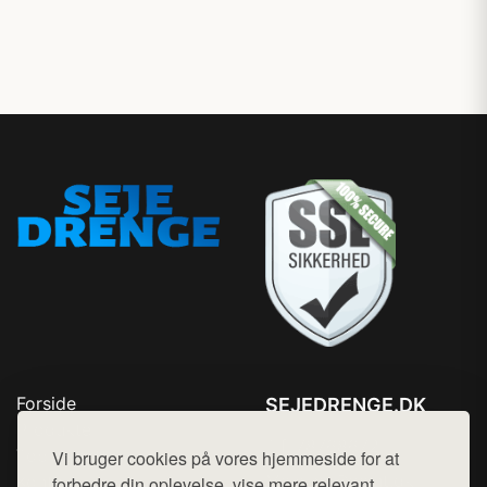
Forside
SEJEDRENGE.DK
Produkter
Tlf. 78768672
Top Rabatter
Vi bruger cookies på vores hjemmeside for at
Mail:
hej@want.dk
Kontakt
forbedre din oplevelse, vise mere relevant