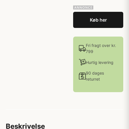
Køb her
Fri fragt over kr.
799
Hurtig levering
90 dages
returret
Beskrivelse