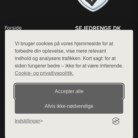
Forside
SEJEDRENGE.DK
Produkter
Tlf. 78768672
Top Rabatter
Vi bruger cookies på vores hjemmeside for at
Mail:
hej@want.dk
Kontakt
forbedre din oplevelse, vise mere relevant
indhold og analysere trafikken. Kort sagt: for at
Cookie- og privatlivspolitik
siden fungerer bedre – ikke for at være irriterende.
Cookie- og privatlivspolitik.
Denne side er en del af want.dk, der udgiver en række
Accepter alle
hjemmesider med præsentation af forskellige produkter fra
diverse webshops. Der sælges ikke varer fra denne side - vi
Afvis ikke‑nødvendige
henviser til de shops, som sælger varen. Vi har heller ikke
varerne på lager.
Indstillinger
© 2026 sejedrenge.dk. Alle rettigheder forbeholdes.