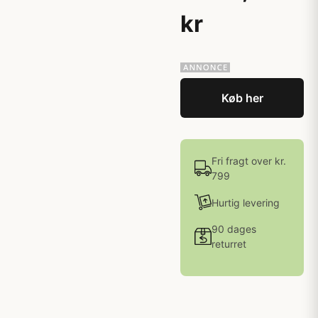
kr
Køb her
Fri fragt over kr.
799
Hurtig levering
90 dages
returret