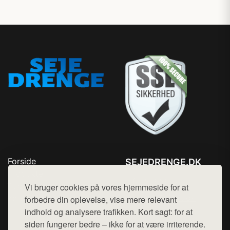
Forside
SEJEDRENGE.DK
Produkter
Tlf. 78768672
Top Rabatter
Vi bruger cookies på vores hjemmeside for at
Mail:
hej@want.dk
Kontakt
forbedre din oplevelse, vise mere relevant
indhold og analysere trafikken. Kort sagt: for at
Cookie- og privatlivspolitik
siden fungerer bedre – ikke for at være irriterende.