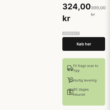
324,00
399,00
kr
kr
Køb her
Fri fragt over kr.
799
Hurtig levering
90 dages
returret