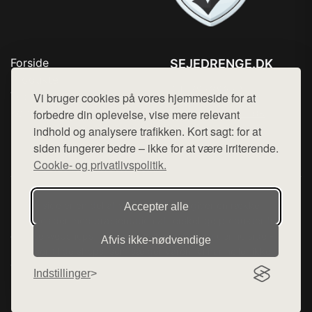
Forside
SEJEDRENGE.DK
Produkter
Tlf. 78768672
Top Rabatter
Vi bruger cookies på vores hjemmeside for at
Mail:
hej@want.dk
Kontakt
forbedre din oplevelse, vise mere relevant
indhold og analysere trafikken. Kort sagt: for at
Cookie- og privatlivspolitik
siden fungerer bedre – ikke for at være irriterende.
Cookie- og privatlivspolitik.
Denne side er en del af want.dk, der udgiver en række
Accepter alle
hjemmesider med præsentation af forskellige produkter fra
diverse webshops. Der sælges ikke varer fra denne side - vi
Afvis ikke‑nødvendige
henviser til de shops, som sælger varen. Vi har heller ikke
varerne på lager.
Indstillinger
© 2026 sejedrenge.dk. Alle rettigheder forbeholdes.