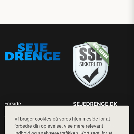
Forside
SEJEDRENGE.DK
Produkter
Tlf. 78768672
Top Rabatter
Vi bruger cookies på vores hjemmeside for at
Mail:
hej@want.dk
Kontakt
forbedre din oplevelse, vise mere relevant
indhold og analysere trafikken. Kort sagt: for at