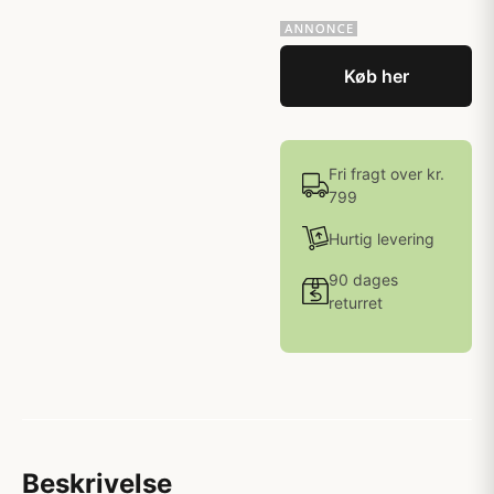
Køb her
Fri fragt over kr.
799
Hurtig levering
90 dages
returret
Beskrivelse