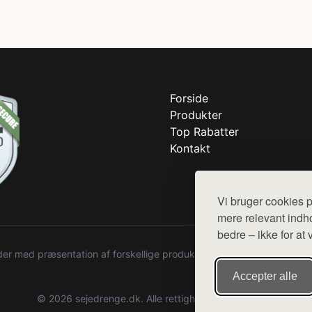
Forside
Produkter
Top Rabatter
Kontakt
Vi bruger cookies p
mere relevant indho
bedre – ikke for at 
r med præsentation af forskellige produkter fra diverse webshops. De
Accepter alle
© 2026 sejedrenge.dk. Alle rettigheder forbeholdes.