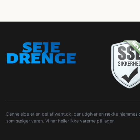
Denne side er en del af want.dk, der udgiver en række hjemmeside
som sælger varen. Vi har heller ikke varerne på lager.