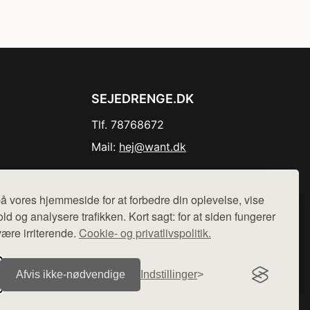
SEJEDRENGE.DK
Tlf. 78768672
Mail:
hej@want.dk
Cookie- og privatlivspolitik
å vores hjemmeside for at forbedre din oplevelse, vise
ld og analysere trafikken. Kort sagt: for at siden fungerer
være irriterende.
Cookie- og privatlivspolitik.
r sælges ikke varer fra denne side - vi henviser til de shops,
Afvis ikke‑nødvendige
Indstillinger