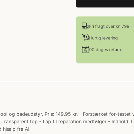
Fri fragt over kr. 799
Hurtig levering
90 dages returret
l og badeudstyr. Pris: 149.95 kr. - Forstærket for-testet 
ransparent top - Lap til reparation medfølger - Indhold: L
 hjælp fra AI.