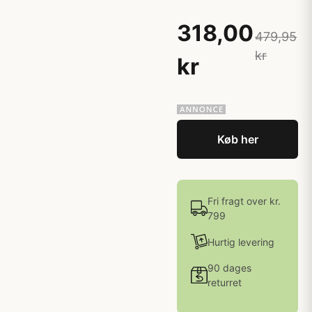
318,00
479,95
kr
kr
Køb her
Fri fragt over kr.
799
Hurtig levering
90 dages
returret