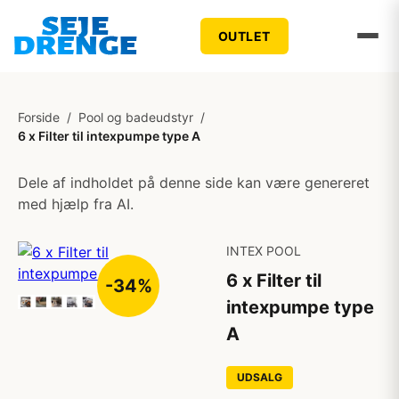
OUTLET
Forside
/
Pool og badeudstyr
/
6 x Filter til intexpumpe type A
Dele af indholdet på denne side kan være genereret
med hjælp fra AI.
INTEX POOL
6 x Filter til
-34%
intexpumpe type
A
UDSALG