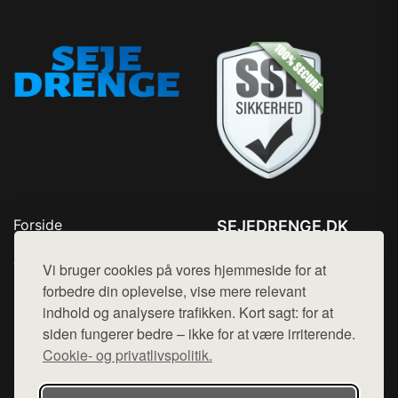
Forside
SEJEDRENGE.DK
Produkter
Tlf. 78768672
Top Rabatter
Vi bruger cookies på vores hjemmeside for at
Mail:
hej@want.dk
Kontakt
forbedre din oplevelse, vise mere relevant
indhold og analysere trafikken. Kort sagt: for at
Cookie- og privatlivspolitik
siden fungerer bedre – ikke for at være irriterende.
Cookie- og privatlivspolitik.