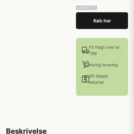
Køb her
Fri fragt over kr.
799
Hurtig levering
90 dages
returret
Beskrivelse