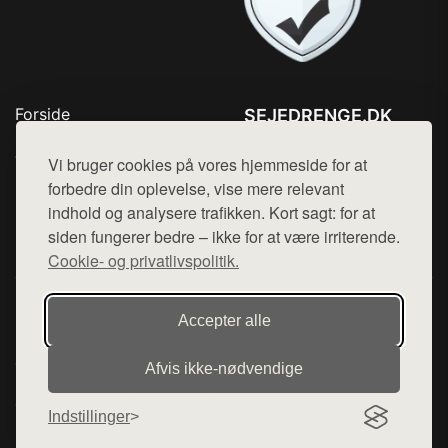
Forside
SEJEDRENGE.DK
Produkter
Tlf. 78768672
Top Rabatter
Vi bruger cookies på vores hjemmeside for at
Mail:
hej@want.dk
Kontakt
forbedre din oplevelse, vise mere relevant
indhold og analysere trafikken. Kort sagt: for at
Cookie- og privatlivspolitik
siden fungerer bedre – ikke for at være irriterende.
Cookie- og privatlivspolitik.
Denne side er en del af want.dk, der udgiver en række
Accepter alle
hjemmesider med præsentation af forskellige produkter fra
diverse webshops. Der sælges ikke varer fra denne side - vi
Afvis ikke‑nødvendige
henviser til de shops, som sælger varen. Vi har heller ikke
varerne på lager.
Indstillinger