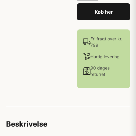
Køb her
Fri fragt over kr.
799
Hurtig levering
90 dages
returret
Beskrivelse