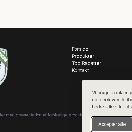
Forside
Produkter
Top Rabatter
Kontakt
Vi bruger cookies p
mere relevant indho
bedre – ikke for at 
r med præsentation af forskellige produkter fra diverse webshops. De
Accepter alle