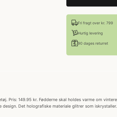
Fri fragt over kr. 799
Hurtig levering
90 dages returret
øj. Pris: 149.95 kr. Fødderne skal holdes varme om vinteren,
design. Det holografiske materiale glitrer som iskrystaller.