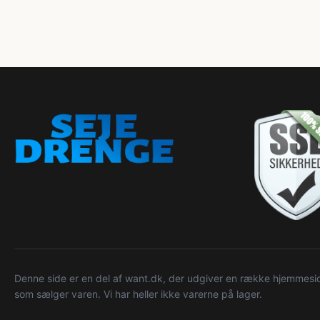
Denne side er en del af want.dk, der udgiver en række hjemmeside
som sælger varen. Vi har heller ikke varerne på lager.