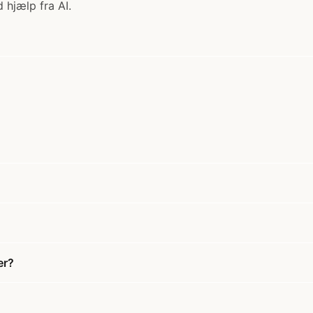
 hjælp fra AI.
er?