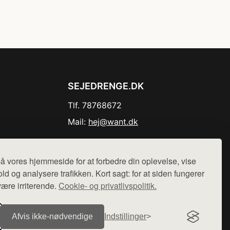
SEJEDRENGE.DK
Tlf. 78768672
Mail:
hej@want.dk
Cookie- og privatlivspolitik
å vores hjemmeside for at forbedre din oplevelse, vise
ld og analysere trafikken. Kort sagt: for at siden fungerer
være irriterende.
Cookie- og privatlivspolitik.
r sælges ikke varer fra denne side - vi henviser til de shops,
Afvis ikke‑nødvendige
Indstillinger