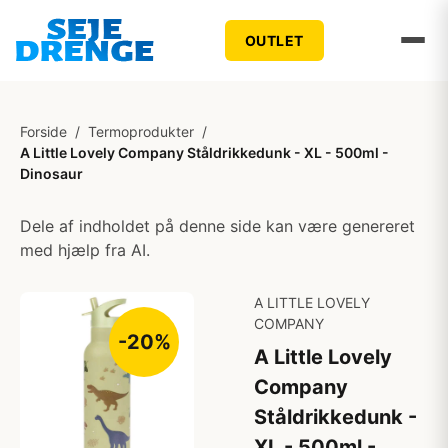
OUTLET
Forside
/
Termoprodukter
/
A Little Lovely Company Ståldrikkedunk - XL - 500ml -
Dinosaur
Dele af indholdet på denne side kan være genereret
med hjælp fra AI.
A LITTLE LOVELY
COMPANY
-20%
A Little Lovely
Company
Ståldrikkedunk -
XL - 500ml -