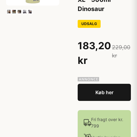
Dinosaur
UDSALG
183,20
229,00
kr
kr
Køb her
Fri fragt over kr.
799