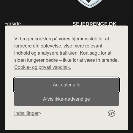
Forside
SEJEDRENGE.DK
Produkter
Tlf. 78768672
Top Rabatter
Vi bruger cookies på vores hjemmeside for at
Mail:
hej@want.dk
Kontakt
forbedre din oplevelse, vise mere relevant
indhold og analysere trafikken. Kort sagt: for at
Cookie- og privatlivspolitik
siden fungerer bedre – ikke for at være irriterende.
Cookie- og privatlivspolitik.
Denne side er en del af want.dk, der udgiver en række
Accepter alle
hjemmesider med præsentation af forskellige produkter fra
diverse webshops. Der sælges ikke varer fra denne side - vi
Afvis ikke‑nødvendige
henviser til de shops, som sælger varen. Vi har heller ikke
varerne på lager.
Indstillinger
© 2026 sejedrenge.dk. Alle rettigheder forbeholdes.