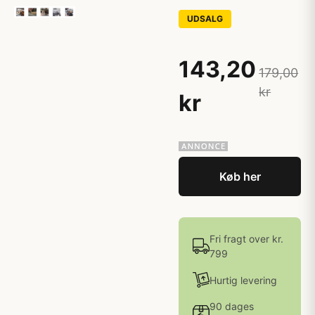
UDSALG
143,20
179,00
kr
kr
Køb her
Fri fragt over kr.
799
Hurtig levering
90 dages