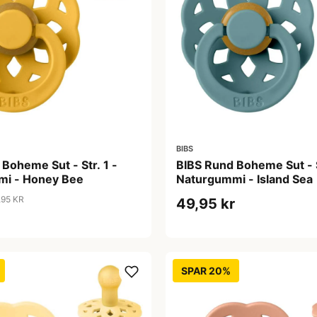
BIBS
Boheme Sut - Str. 1 -
BIBS Rund Boheme Sut - S
i - Honey Bee
Naturgummi - Island Sea
,95 KR
49,95 kr
SPAR 20%