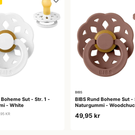
BIBS
Boheme Sut - Str. 1 -
BIBS Rund Boheme Sut - S
i - White
Naturgummi - Woodchuc
,95 KR
49,95 kr