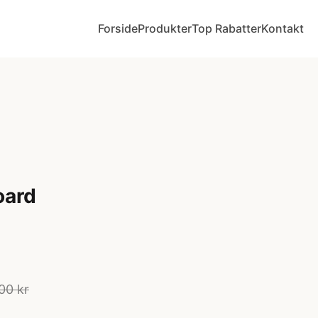
Forside
Produkter
Top Rabatter
Kontakt
oard
00 kr