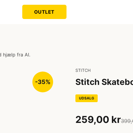
OUTLET
 hjælp fra AI.
STITCH
Stitch Skateb
-35%
UDSALG
259,00 kr
399,