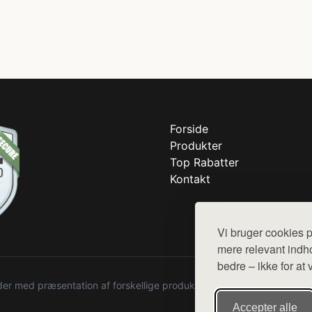
Forside
Produkter
Top Rabatter
Kontakt
Vi bruger cookies p
mere relevant indho
bedre – ikke for at 
r med præsentation af forskellige produkter fra diverse webshops. De
Accepter alle