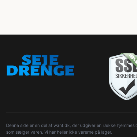
Denne side er en del af want.dk, der udgiver en række hjemmeside
som sælger varen. Vi har heller ikke varerne på lager.