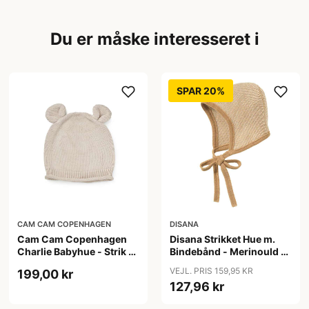
Du er måske interesseret i
SPAR 20%
CAM CAM COPENHAGEN
DISANA
Cam Cam Copenhagen
Disana Strikket Hue m.
Charlie Babyhue - Strik -
Bindebånd - Merinould -
GOTS - Praline
Caramel/Natur
VEJL. PRIS 159,95 KR
199,00 kr
127,96 kr