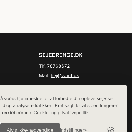
SEJEDRENGE.DK
Tlf. 78768672
Mail:
hej@want.dk
Cookie- og privatlivspolitik
å vores hjemmeside for at forbedre din oplevelse, vise
ld og analysere trafikken. Kort sagt: for at siden fungerer
være irriterende.
Cookie- og privatlivspolitik.
r sælges ikke varer fra denne side - vi henviser til de shops,
Afvis ikke‑nødvendige
Indstillinger