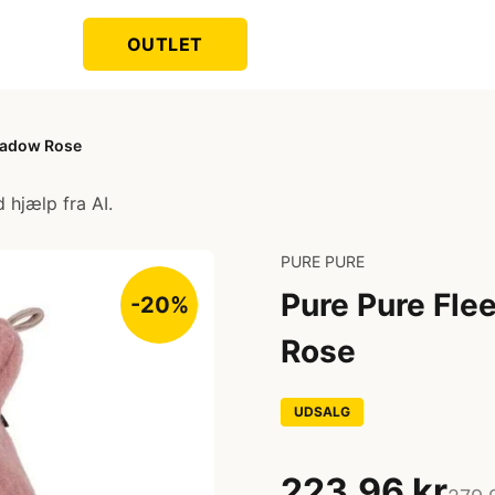
OUTLET
Shadow Rose
 hjælp fra AI.
PURE PURE
Pure Pure Fle
-20%
Rose
UDSALG
223,96 kr