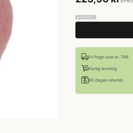
279,
Fri fragt over kr. 799
Hurtig levering
90 dages returret