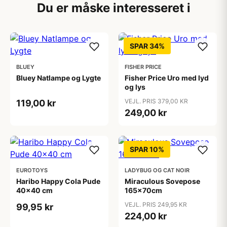
Du er måske interesseret i
SPAR 34%
BLUEY
FISHER PRICE
Bluey Natlampe og Lygte
Fisher Price Uro med lyd
og lys
VEJL. PRIS 379,00 KR
119,00 kr
249,00 kr
SPAR 10%
EUROTOYS
LADYBUG OG CAT NOIR
Haribo Happy Cola Pude
Miraculous Sovepose
40x40 cm
165x70cm
VEJL. PRIS 249,95 KR
99,95 kr
224,00 kr