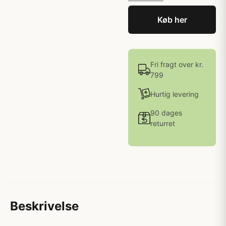
Køb her
Fri fragt over kr.
799
Hurtig levering
90 dages
returret
Beskrivelse