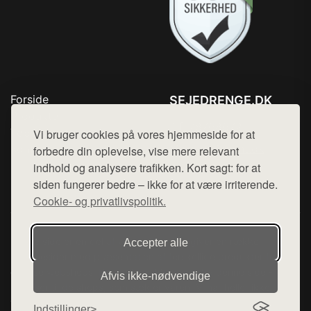
Forside
SEJEDRENGE.DK
Produkter
Tlf. 78768672
Top Rabatter
Vi bruger cookies på vores hjemmeside for at
Mail:
hej@want.dk
Kontakt
forbedre din oplevelse, vise mere relevant
indhold og analysere trafikken. Kort sagt: for at
Cookie- og privatlivspolitik
siden fungerer bedre – ikke for at være irriterende.
Cookie- og privatlivspolitik.
Denne side er en del af want.dk, der udgiver en række
Accepter alle
hjemmesider med præsentation af forskellige produkter fra
diverse webshops. Der sælges ikke varer fra denne side - vi
Afvis ikke‑nødvendige
henviser til de shops, som sælger varen. Vi har heller ikke
varerne på lager.
Indstillinger