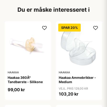
Du er måske interesseret i
SPAR 20%
HAAKAA
HAAKAA
Haakaa 360Â°
Haakaa Ammebrikker -
Tandbørste - Silikone
Medium
VEJL. PRIS 129,00 KR
99,00 kr
103,20 kr