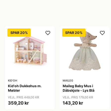
SPAR 20%
SPAR 20%
KID'OH
MAILEG
Kid'oh Dukkehus m.
Maileg Baby Mus i
Møbler
Dåbskjole - Lys Blå
VEJL. PRIS 449,00 KR
VEJL. PRIS 179,00 KR
359,20 kr
143,20 kr