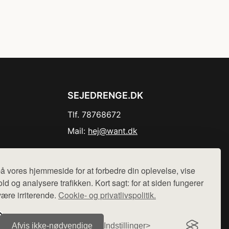
SEJEDRENGE.DK
Tlf. 78768672
Mail:
hej@want.dk
Cookie- og privatlivspolitik
å vores hjemmeside for at forbedre din oplevelse, vise
ld og analysere trafikken. Kort sagt: for at siden fungerer
være irriterende.
Cookie- og privatlivspolitik.
r sælges ikke varer fra denne side - vi henviser til de shops,
Afvis ikke‑nødvendige
Indstillinger