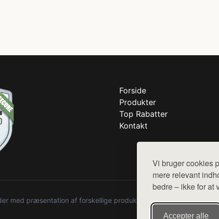
Forside
Produkter
Top Rabatter
Kontakt
Vi bruger cookies p
mere relevant indho
bedre – ikke for at 
r med præsentation af forskellige produkter fra diverse webshops. De
Accepter alle