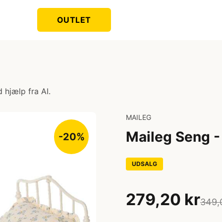
OUTLET
 hjælp fra AI.
MAILEG
Maileg Seng - 
-20%
UDSALG
279,20 kr
349,