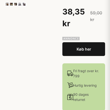
38,35
59,00
kr
kr
Køb her
Fri fragt over kr.
799
Hurtig levering
90 dages
returret