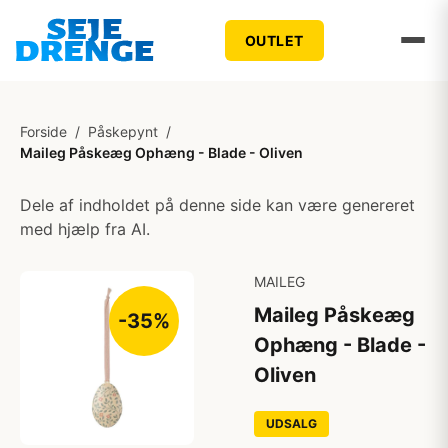
OUTLET
Forside
/
Påskepynt
/
Maileg Påskeæg Ophæng - Blade - Oliven
Dele af indholdet på denne side kan være genereret
med hjælp fra AI.
MAILEG
Maileg Påskeæg
-35%
Ophæng - Blade -
Oliven
UDSALG