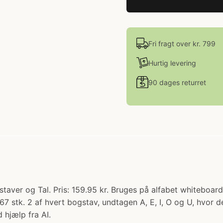
Fri fragt over kr. 799
Hurtig levering
90 dages returret
staver og Tal. Pris: 159.95 kr. Bruges på alfabet whiteboar
7 stk. 2 af hvert bogstav, undtagen A, E, I, O og U, hvor d
 hjælp fra AI.