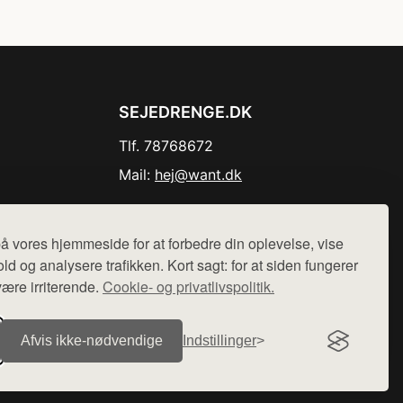
SEJEDRENGE.DK
Tlf. 78768672
Mail:
hej@want.dk
Cookie- og privatlivspolitik
å vores hjemmeside for at forbedre din oplevelse, vise
ld og analysere trafikken. Kort sagt: for at siden fungerer
være irriterende.
Cookie- og privatlivspolitik.
r sælges ikke varer fra denne side - vi henviser til de shops,
Afvis ikke‑nødvendige
Indstillinger