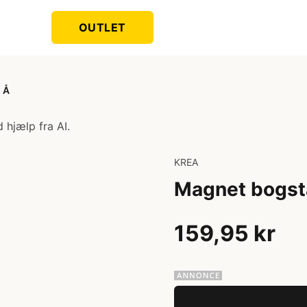
OUTLET
, Å
 hjælp fra AI.
KREA
Magnet bogstav
159,95 kr