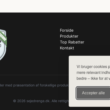
Forside
Produkter
Top Rabatter
Kontakt
Vi bruger cookies p
mere relevant indho
bedre – ikke for at 
r med præsentation af forskellige produkter fra diverse webshops. De
Accepter alle
© 2026 sejedrenge.dk. Alle rettigheder forbeholdes.