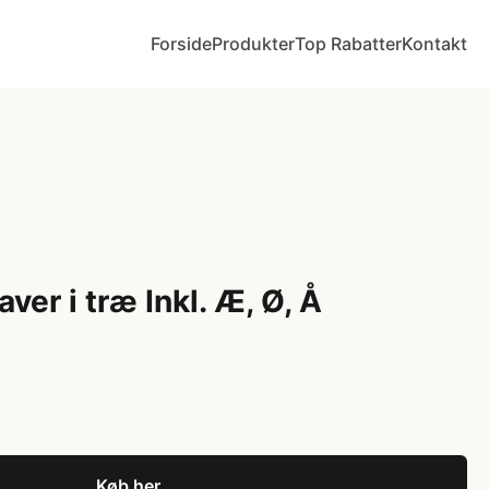
Forside
Produkter
Top Rabatter
Kontakt
er i træ Inkl. Æ, Ø, Å
Køb her