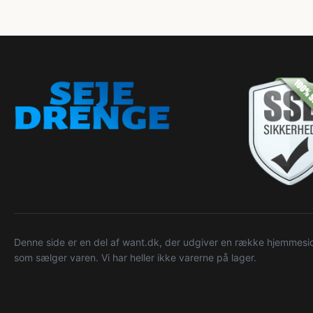
Denne side er en del af want.dk, der udgiver en række hjemmeside
som sælger varen. Vi har heller ikke varerne på lager.