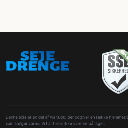
Denne side er en del af want.dk, der udgiver en række hjemmeside
som sælger varen. Vi har heller ikke varerne på lager.