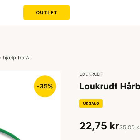
OUTLET
 hjælp fra AI.
LOUKRUDT
Loukrudt Hårb
-35%
UDSALG
22,75 kr
35,00 k