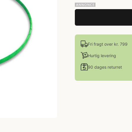
Fri fragt over kr. 799
Hurtig levering
90 dages returret