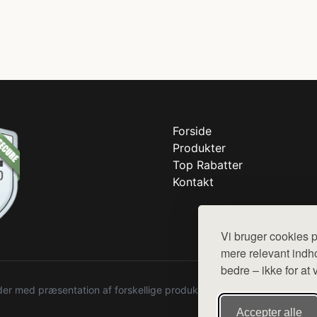
Forside
Produkter
Top Rabatter
Kontakt
Vi bruger cookies p
mere relevant indho
bedre – ikke for at 
r med præsentation af forskellige produkter fra diverse webshops. De
Accepter alle