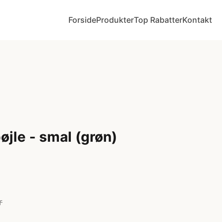
Forside
Produkter
Top Rabatter
Kontakt
øjle - smal (grøn)
r