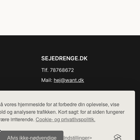
SEJEDRENGE.DK
Tlf. 78768672
Mail:
hej@want.dk
Cookie- og privatlivspolitik
å vores hjemmeside for at forbedre din oplevelse, vise
ld og analysere trafikken. Kort sagt: for at siden fungerer
være irriterende.
Cookie- og privatlivspolitik.
r sælges ikke varer fra denne side - vi henviser til de shops,
Afvis ikke‑nødvendige
Indstillinger