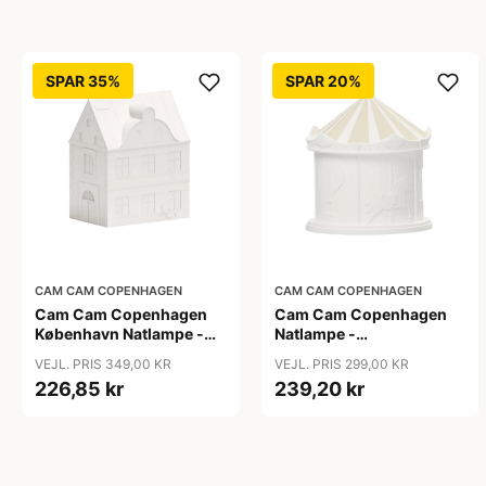
SPAR 35%
SPAR 20%
CAM CAM COPENHAGEN
CAM CAM COPENHAGEN
Cam Cam Copenhagen
Cam Cam Copenhagen
København Natlampe -
Natlampe -
Off White
Carousel/Råhvid
VEJL. PRIS 349,00 KR
VEJL. PRIS 299,00 KR
226,85 kr
239,20 kr