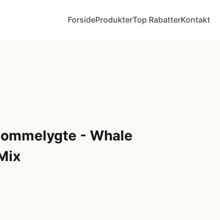
Forside
Produkter
Top Rabatter
Kontakt
Lommelygte - Whale
Mix