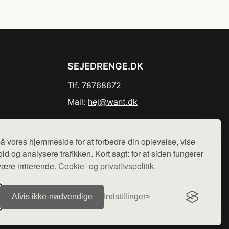
SEJEDRENGE.DK
Tlf. 78768672
Mail:
hej@want.dk
Cookie- og privatlivspolitik
å vores hjemmeside for at forbedre din oplevelse, vise
ld og analysere trafikken. Kort sagt: for at siden fungerer
være irriterende.
Cookie- og privatlivspolitik.
r sælges ikke varer fra denne side - vi henviser til de shops,
Afvis ikke‑nødvendige
Indstillinger