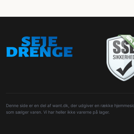
Denne side er en del af want.dk, der udgiver en række hjemmeside
som sælger varen. Vi har heller ikke varerne på lager.