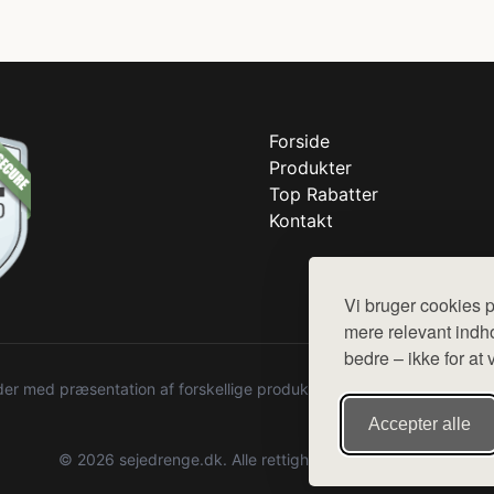
Forside
Produkter
Top Rabatter
Kontakt
Vi bruger cookies p
mere relevant indho
bedre – ikke for at 
r med præsentation af forskellige produkter fra diverse webshops. De
Accepter alle
© 2026 sejedrenge.dk. Alle rettigheder forbeholdes.