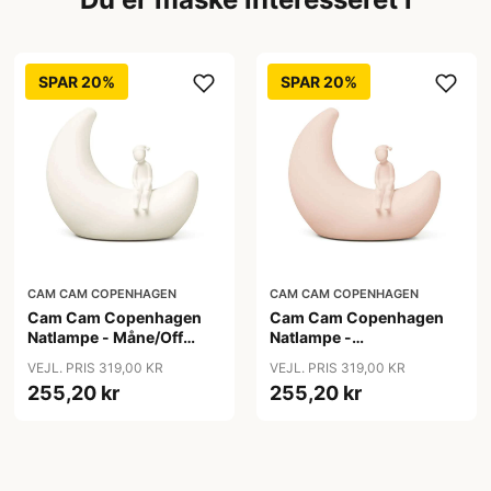
SPAR 20%
SPAR 20%
CAM CAM COPENHAGEN
CAM CAM COPENHAGEN
Cam Cam Copenhagen
Cam Cam Copenhagen
Natlampe - Måne/Off
Natlampe -
White
Måne/Perlemor
VEJL. PRIS 319,00 KR
VEJL. PRIS 319,00 KR
255,20 kr
255,20 kr