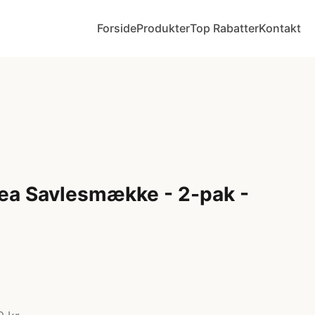
Forside
Produkter
Top Rabatter
Kontakt
ea Savlesmække - 2-pak -