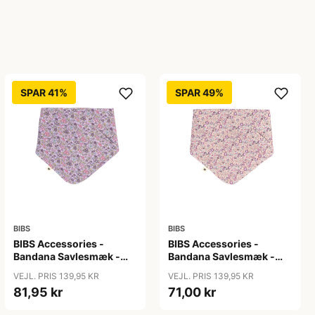
SPAR 41%
SPAR 49%
BIBS
BIBS
BIBS Accessories -
BIBS Accessories -
Bandana Savlesmæk -
Bandana Savlesmæk -
Liberty - Chamomille
Liberty - Eloise/Blush
VEJL. PRIS 139,95 KR
VEJL. PRIS 139,95 KR
Lawn/Violet Sky
81,95 kr
71,00 kr