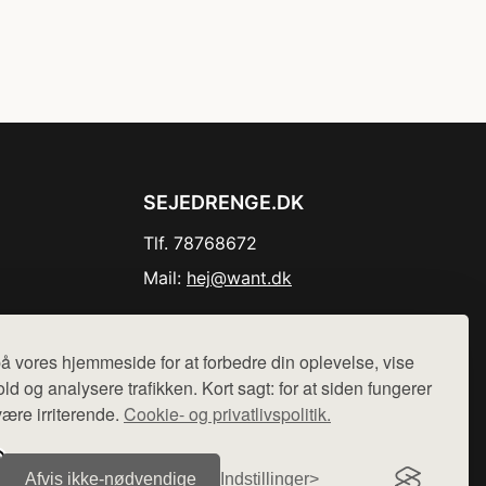
SEJEDRENGE.DK
Tlf. 78768672
Mail:
hej@want.dk
Cookie- og privatlivspolitik
å vores hjemmeside for at forbedre din oplevelse, vise
ld og analysere trafikken. Kort sagt: for at siden fungerer
være irriterende.
Cookie- og privatlivspolitik.
r sælges ikke varer fra denne side - vi henviser til de shops,
Afvis ikke‑nødvendige
Indstillinger