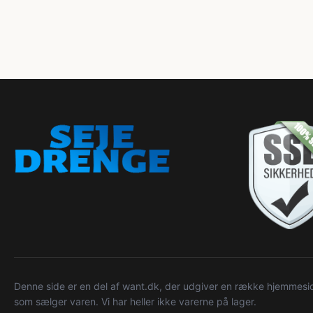
Denne side er en del af want.dk, der udgiver en række hjemmeside
som sælger varen. Vi har heller ikke varerne på lager.