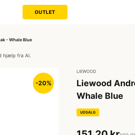
OUTLET
ak - Whale Blue
 hjælp fra AI.
LIEWOOD
Liewood Andr
-20%
Whale Blue
UDSALG
151,20 kr