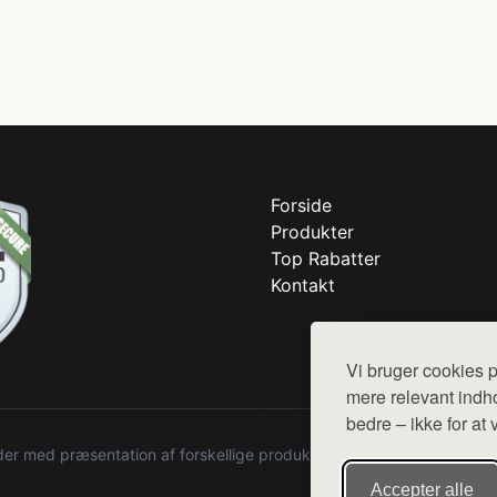
Forside
Produkter
Top Rabatter
Kontakt
Vi bruger cookies p
mere relevant indho
bedre – ikke for at 
r med præsentation af forskellige produkter fra diverse webshops. De
Accepter alle