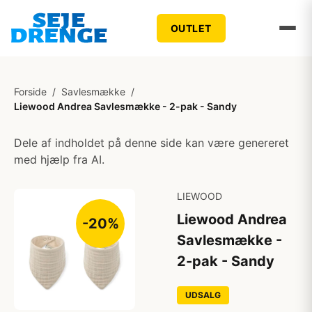
OUTLET
Forside
/
Savlesmække
/
Liewood Andrea Savlesmække - 2-pak - Sandy
Dele af indholdet på denne side kan være genereret
med hjælp fra AI.
LIEWOOD
Liewood Andrea
-20%
Savlesmække -
2-pak - Sandy
UDSALG