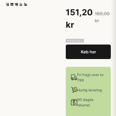
151,20
189,00
kr
kr
Køb her
Fri fragt over kr.
799
Hurtig levering
90 dages
returret