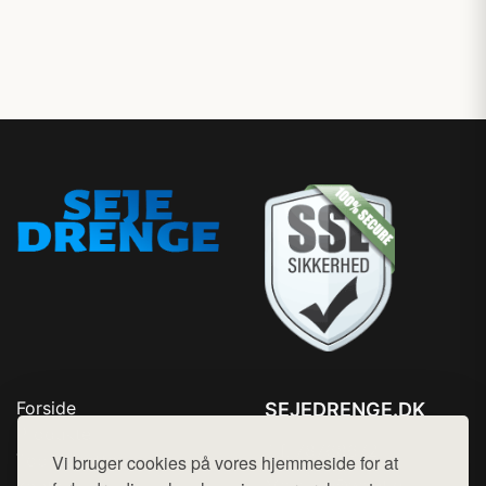
Forside
SEJEDRENGE.DK
Produkter
Tlf. 78768672
Top Rabatter
Vi bruger cookies på vores hjemmeside for at
Mail:
hej@want.dk