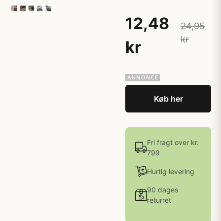
12,48
24,95
kr
kr
Køb her
Fri fragt over kr.
799
Hurtig levering
90 dages
returret