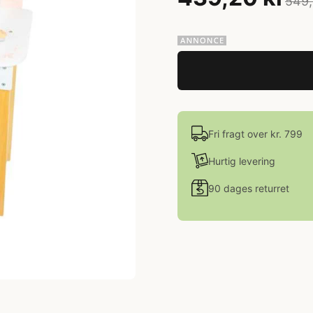
549,
Fri fragt over kr. 799
Hurtig levering
90 dages returret