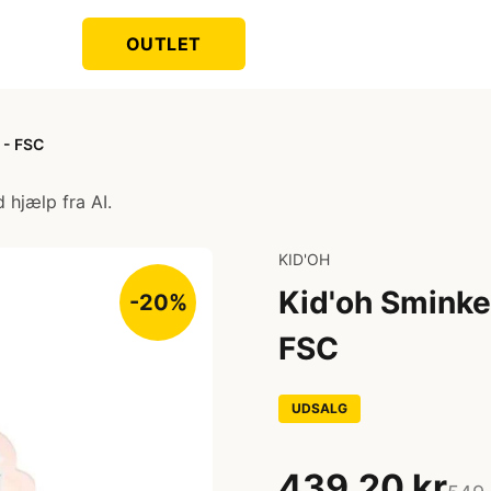
OUTLET
 - FSC
 hjælp fra AI.
KID'OH
Kid'oh Sminke
-20%
FSC
UDSALG
439,20 kr