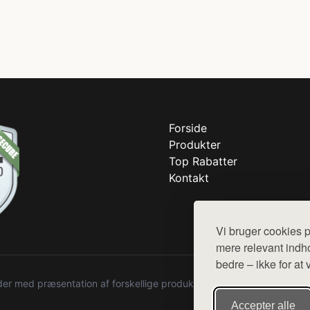
Forside
Produkter
Top Rabatter
Kontakt
Vi bruger cookies p
mere relevant indho
bedre – ikke for at 
r med præsentation af forskellige produkter fra diverse webshops. De
Accepter alle