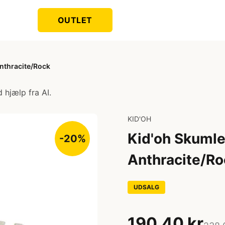
OUTLET
Anthracite/Rock
 hjælp fra AI.
KID'OH
Kid'oh Skumleg
-20%
Anthracite/Ro
UDSALG
190,40 kr