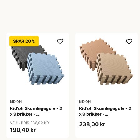
SPAR 20%
KID'OH
KID'OH
Kid'oh Skumlegegulv - 2
Kid'oh Skumlegegulv - 2
x 9 brikker -
x 9 brikker -
Anthracite/Dusty Blue
Caramel/Nougat
VEJL. PRIS 238,00 KR
238,00 kr
190,40 kr