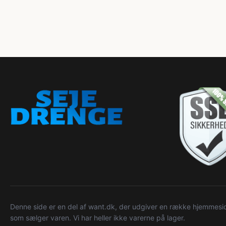
Denne side er en del af want.dk, der udgiver en række hjemmeside
som sælger varen. Vi har heller ikke varerne på lager.