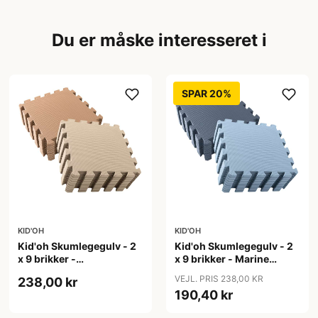
Du er måske interesseret i
SPAR 20%
KID'OH
KID'OH
Kid'oh Skumlegegulv - 2
Kid'oh Skumlegegulv - 2
x 9 brikker -
x 9 brikker - Marine
Caramel/Sand
Blue/Dusty Blue
VEJL. PRIS 238,00 KR
238,00 kr
190,40 kr