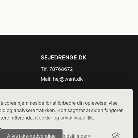
SEJEDRENGE.DK
Tlf. 78768672
Mail:
hej@want.dk
Cookie- og privatlivspolitik
å vores hjemmeside for at forbedre din oplevelse, vise
ld og analysere trafikken. Kort sagt: for at siden fungerer
være irriterende.
Cookie- og privatlivspolitik.
r sælges ikke varer fra denne side - vi henviser til de shops,
Afvis ikke‑nødvendige
Indstillinger