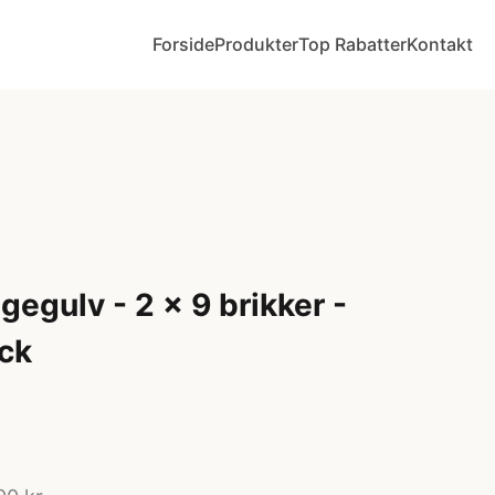
Forside
Produkter
Top Rabatter
Kontakt
egulv - 2 x 9 brikker -
ck