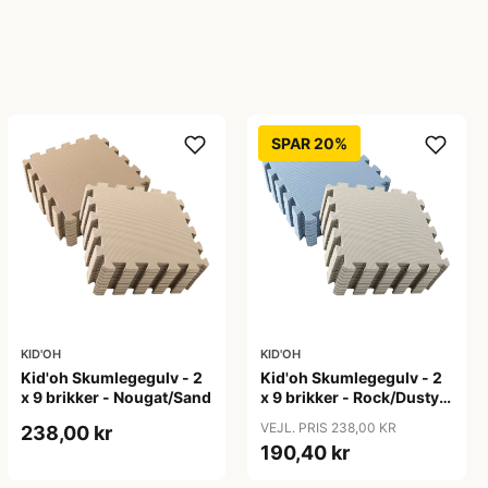
SPAR 20%
KID'OH
KID'OH
Kid'oh Skumlegegulv - 2
Kid'oh Skumlegegulv - 2
x 9 brikker - Nougat/Sand
x 9 brikker - Rock/Dusty
Blue
VEJL. PRIS 238,00 KR
238,00 kr
190,40 kr