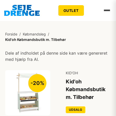
OUTLET
Forside
/
Købmandsleg
/
Kid'oh Købmandsbutik m. Tilbehør
Dele af indholdet på denne side kan være genereret
med hjælp fra AI.
KID'OH
Kid'oh
-20%
Købmandsbutik
m. Tilbehør
UDSALG