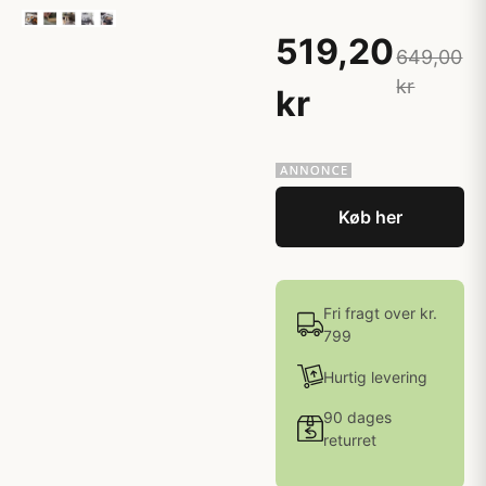
519,20
649,00
kr
kr
Køb her
Fri fragt over kr.
799
Hurtig levering
90 dages
returret