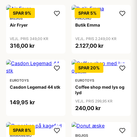
SPAR 9%
SPAR 5%
BIGJIGS
PINOLINO
Air Fryer
Butik Emma
VEJL. PRIS 349,00 KR
VEJL. PRIS 2.249,00 KR
316,00 kr
2.127,00 kr
SPAR 20%
EUROTOYS
EUROTOYS
Casdon Legemad 44 stk
Coffee shop med lys og
lyd
VEJL. PRIS 299,95 KR
149,95 kr
240,00 kr
SPAR 8%
MAMAMEMO
BIGJIGS