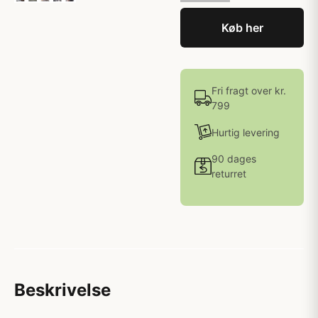
Køb her
Fri fragt over kr.
799
Hurtig levering
90 dages
returret
Beskrivelse