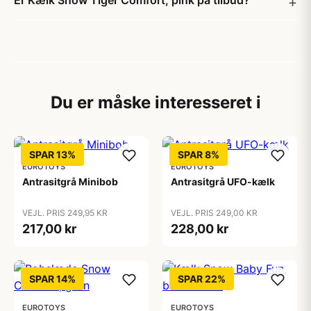
Er Kælk Snow Tiger Comfort, pink på tilbud?
Du er måske interesseret i
SPAR 13%
SPAR 8%
EUROTOYS
EUROTOYS
Antrasitgrå Minibob
Antrasitgrå UFO-kælk
VEJL. PRIS 249,95 KR
VEJL. PRIS 249,00 KR
217,00 kr
228,00 kr
SPAR 14%
SPAR 22%
EUROTOYS
EUROTOYS