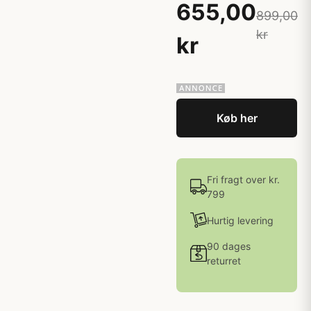
655,00
899,00
kr
kr
Køb her
Fri fragt over kr.
799
Hurtig levering
90 dages
returret