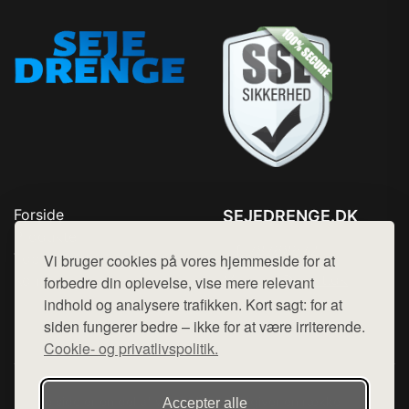
Forside
SEJEDRENGE.DK
Produkter
Tlf. 78768672
Top Rabatter
Vi bruger cookies på vores hjemmeside for at
Mail:
hej@want.dk
Kontakt
forbedre din oplevelse, vise mere relevant
indhold og analysere trafikken. Kort sagt: for at
Cookie- og privatlivspolitik
siden fungerer bedre – ikke for at være irriterende.
Cookie- og privatlivspolitik.
Denne side er en del af want.dk, der udgiver en række
Accepter alle