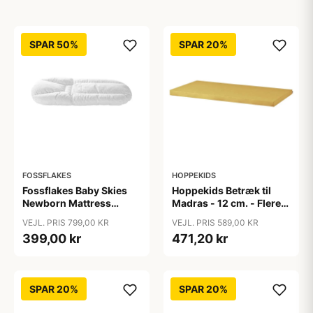
SPAR 50%
SPAR 20%
FOSSFLAKES
HOPPEKIDS
Fossflakes Baby Skies
Hoppekids Betræk til
Newborn Mattress
Madras - 12 cm. - Flere
Topper
Størrelser - Autumn
VEJL. PRIS 799,00 KR
VEJL. PRIS 589,00 KR
Yellow
399,00 kr
471,20 kr
SPAR 20%
SPAR 20%