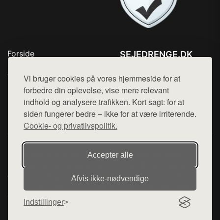
Forside
SEJEDRENGE.DK
Produkter
Tlf. 78768672
Top Rabatter
Vi bruger cookies på vores hjemmeside for at
Mail:
hej@want.dk
Kontakt
forbedre din oplevelse, vise mere relevant
indhold og analysere trafikken. Kort sagt: for at
Cookie- og privatlivspolitik
siden fungerer bedre – ikke for at være irriterende.
Cookie- og privatlivspolitik.
Denne side er en del af want.dk, der udgiver en række
Accepter alle
hjemmesider med præsentation af forskellige produkter fra
diverse webshops. Der sælges ikke varer fra denne side - vi
Afvis ikke‑nødvendige
henviser til de shops, som sælger varen. Vi har heller ikke
varerne på lager.
Indstillinger
© 2026 sejedrenge.dk. Alle rettigheder forbeholdes.