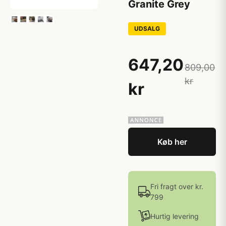
Granite Grey
UDSALG
647,20
809,00
kr
kr
Køb her
Fri fragt over kr.
799
Hurtig levering