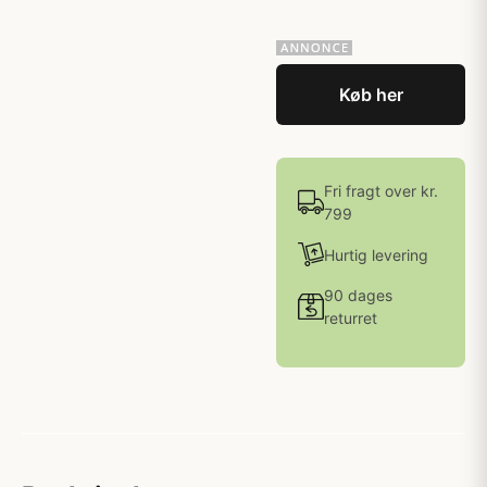
Køb her
Fri fragt over kr.
799
Hurtig levering
90 dages
returret