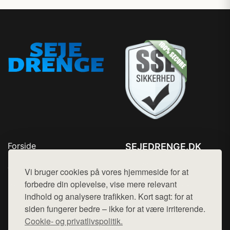
Forside
SEJEDRENGE.DK
Produkter
Tlf. 78768672
Top Rabatter
Vi bruger cookies på vores hjemmeside for at
Mail:
hej@want.dk
Kontakt
forbedre din oplevelse, vise mere relevant
indhold og analysere trafikken. Kort sagt: for at
Cookie- og privatlivspolitik
siden fungerer bedre – ikke for at være irriterende.
Cookie- og privatlivspolitik.