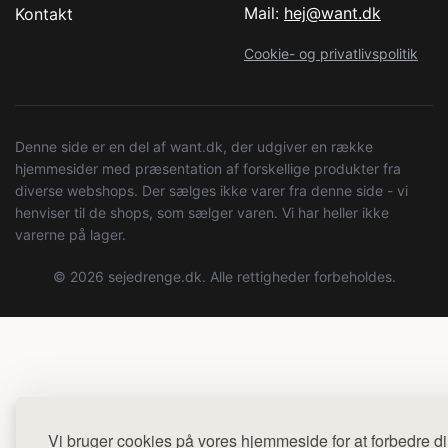
Mail:
hej@want.dk
Kontakt
Cookie- og privatlivspolitik
Denne side er en del af want.dk, der udgiver en række
hjemmesider med præsentation af forskellige produkter fra
diverse webshops. Der sælges ikke varer fra denne side - vi
henviser til de shops, som sælger varen. Vi har heller ikke
varerne på lager.
© 2026 sejedrenge.dk. Alle rettigheder forbeholdes.
Vi bruger cookies på vores hjemmeside for at forbedre d