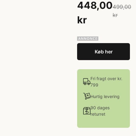
448,00
499,00
kr
kr
Køb her
Fri fragt over kr.
799
Hurtig levering
90 dages
returret