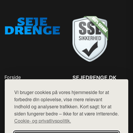
Forside
SEJEDRENGE.DK
Produkter
Tlf. 78768672
Top Rabatter
Vi bruger cookies på vores hjemmeside for at
Mail:
hej@want.dk
Kontakt
forbedre din oplevelse, vise mere relevant
indhold og analysere trafikken. Kort sagt: for at
Cookie- og privatlivspolitik
siden fungerer bedre – ikke for at være irriterende.
Cookie- og privatlivspolitik.