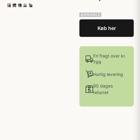
Køb her
Fri fragt over kr.
799
Hurtig levering
90 dages
returret