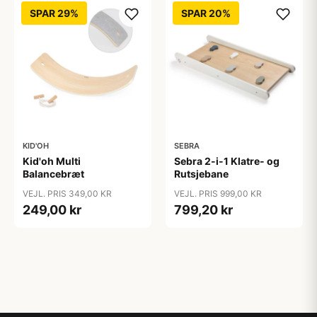
SPAR 29%
SPAR 20%
KID'OH
SEBRA
Kid'oh Multi
Sebra 2-i-1 Klatre- og
Balancebræt
Rutsjebane
VEJL. PRIS 349,00 KR
VEJL. PRIS 999,00 KR
249,00 kr
799,20 kr