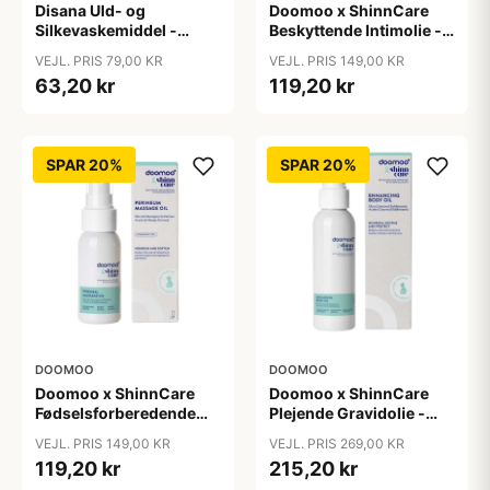
Disana Uld- og
Doomoo x ShinnCare
Silkevaskemiddel -
Beskyttende Intimolie -
200ml
50ml
VEJL. PRIS 79,00 KR
VEJL. PRIS 149,00 KR
63,20 kr
119,20 kr
SPAR 20%
SPAR 20%
DOOMOO
DOOMOO
Doomoo x ShinnCare
Doomoo x ShinnCare
Fødselsforberedende
Plejende Gravidolie -
Massageolie - 50ml
100ml
VEJL. PRIS 149,00 KR
VEJL. PRIS 269,00 KR
119,20 kr
215,20 kr