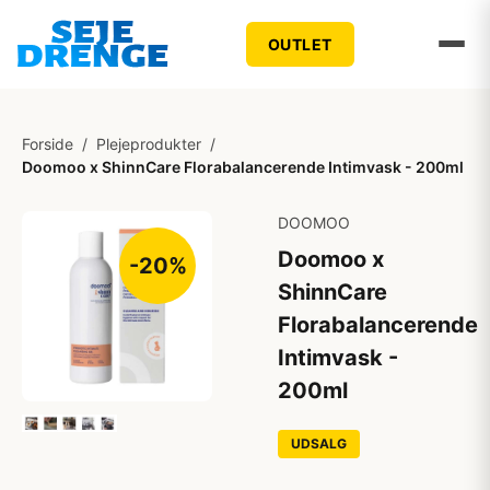
OUTLET
Forside
/
Plejeprodukter
/
Doomoo x ShinnCare Florabalancerende Intimvask - 200ml
DOOMOO
Doomoo x
-20%
ShinnCare
Florabalancerende
Intimvask -
200ml
UDSALG