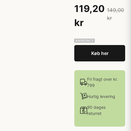
119,20
149,00
kr
kr
Køb her
Fri fragt over kr.
799
Hurtig levering
90 dages
returret