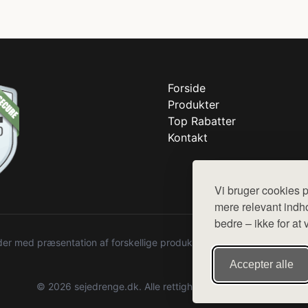
Forside
Produkter
Top Rabatter
Kontakt
Vi bruger cookies p
mere relevant indho
bedre – ikke for at 
r med præsentation af forskellige produkter fra diverse webshops. De
Accepter alle
© 2026 sejedrenge.dk. Alle rettigheder forbeholdes.