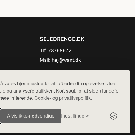
SEJEDRENGE.DK
Tlf. 78768672
Mail:
hej@want.dk
Cookie- og privatlivspolitik
å vores hjemmeside for at forbedre din oplevelse, vise
ld og analysere trafikken. Kort sagt: for at siden fungerer
være irriterende.
Cookie- og privatlivspolitik.
r sælges ikke varer fra denne side - vi henviser til de shops,
Afvis ikke‑nødvendige
Indstillinger