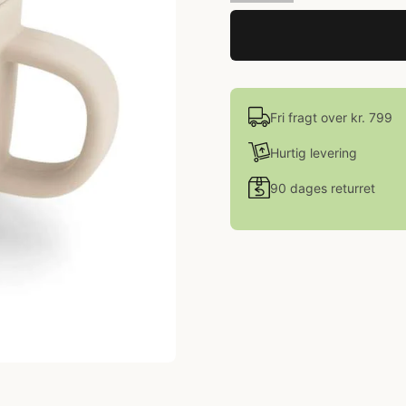
Fri fragt over kr. 799
Hurtig levering
90 dages returret