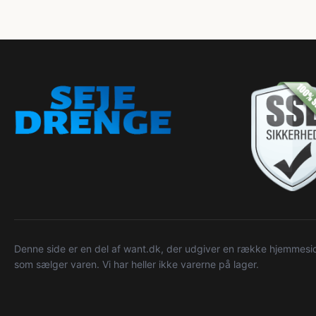
Denne side er en del af want.dk, der udgiver en række hjemmeside
som sælger varen. Vi har heller ikke varerne på lager.