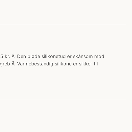
95 kr. Â· Den bløde silikonetud er skånsom mod
greb Â· Varmebestandig silikone er sikker til