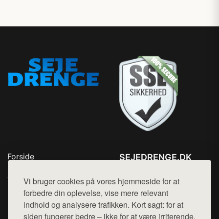
Forside
SEJEDRENGE.DK
Produkter
Tlf. 78768672
Top Rabatter
Vi bruger cookies på vores hjemmeside for at
Mail:
hej@want.dk
Kontakt
forbedre din oplevelse, vise mere relevant
indhold og analysere trafikken. Kort sagt: for at
Cookie- og privatlivspolitik
siden fungerer bedre – ikke for at være irriterende.