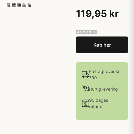
119,95 kr
Køb her
Fri fragt over kr.
799
Hurtig levering
90 dages
returret