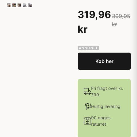
319,96
399,95
kr
kr
Køb her
Fri fragt over kr.
799
Hurtig levering
90 dages
returret